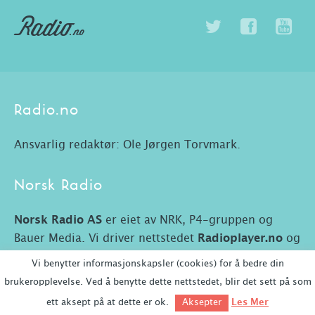
Radio.no
Ansvarlig redaktør: Ole Jørgen Torvmark.
Norsk Radio
Norsk Radio AS
er eiet av NRK, P4-gruppen og
Bauer Media. Vi driver nettstedet
Radioplayer.no
og
Radio.no.
Vi benytter informasjonskapsler (cookies) for å bedre din
brukeropplevelse. Ved å benytte dette nettstedet, blir det sett på som
ett aksept på at dette er ok.
Les Mer
Aksepter