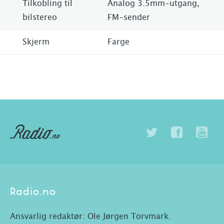
Tilkobling til
Analog 3.5mm-utgang,
bilstereo
FM-sender
Skjerm
Farge
Radio.no
Ansvarlig redaktør: Ole Jørgen Torvmark.