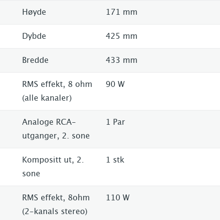
Høyde
171 mm
Dybde
425 mm
Bredde
433 mm
RMS effekt, 8 ohm
90 W
(alle kanaler)
Analoge RCA-
1 Par
utganger, 2. sone
Kompositt ut, 2.
1 stk
sone
RMS effekt, 8ohm
110 W
(2-kanals stereo)