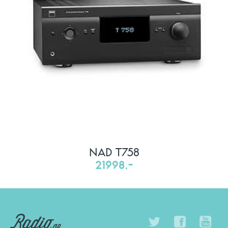
NAD T758
21998,-