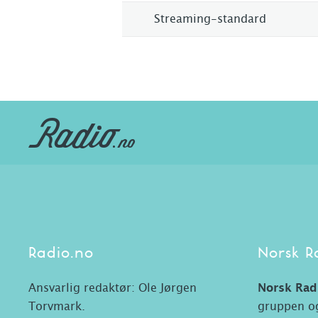
Streaming-standard
Radio.no
Norsk R
Ansvarlig redaktør: Ole Jørgen
Norsk Rad
Torvmark.
gruppen og