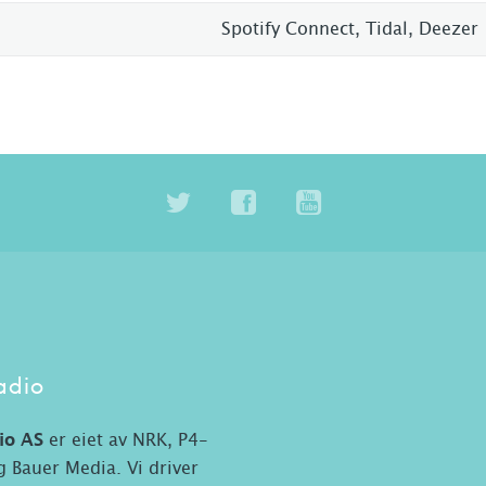
Spotify Connect, Tidal, Deezer
adio
io AS
er eiet av NRK, P4-
 Bauer Media. Vi driver