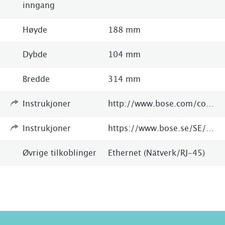
inngang
Høyde
188 mm
Dybde
104 mm
Bredde
314 mm
Instrukjoner
http://www.bose.com/controller?url=/shop_online/wifi_music_systems/soundtouch_music/soundtouch_20/index.jsp
Instrukjoner
https://www.bose.se/SE/sv/Images/AM734227_00_OG%20SoundTouch%2030%2020%20sII_SWEvo_tcm61-96952.pdf
Øvrige tilkoblinger
Ethernet (Nätverk/RJ-45)