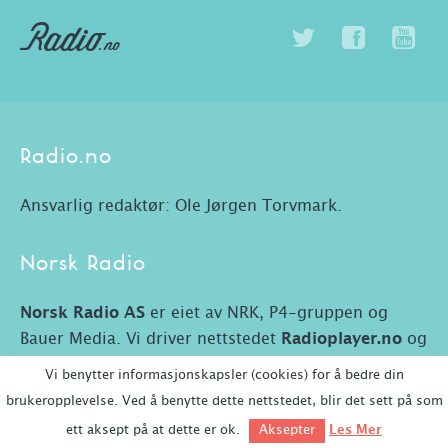
Radio.no
Ansvarlig redaktør: Ole Jørgen Torvmark.
Norsk Radio
Norsk Radio AS
er eiet av NRK, P4-gruppen og
Bauer Media. Vi driver nettstedet
Radioplayer.no
og
Radio.no.
Vi benytter informasjonskapsler (cookies) for å bedre din
brukeropplevelse. Ved å benytte dette nettstedet, blir det sett på som
ett aksept på at dette er ok.
Les Mer
Aksepter