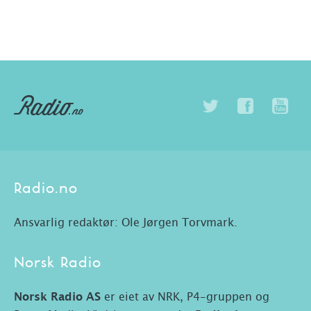
Radio.no
Ansvarlig redaktør: Ole Jørgen Torvmark.
Norsk Radio
Norsk Radio AS
er eiet av NRK, P4-gruppen og