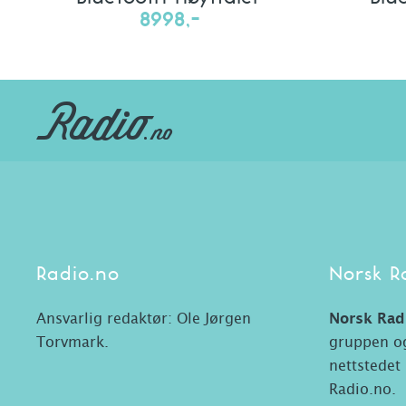
8998,-
Radio.no
Norsk R
Ansvarlig redaktør: Ole Jørgen
Norsk Rad
Torvmark.
gruppen og
nettstedet
Radio.no.