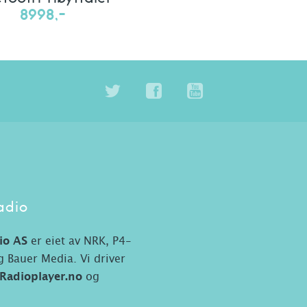
8998,-
adio
io AS
er eiet av NRK, P4-
 Bauer Media. Vi driver
Radioplayer.no
og