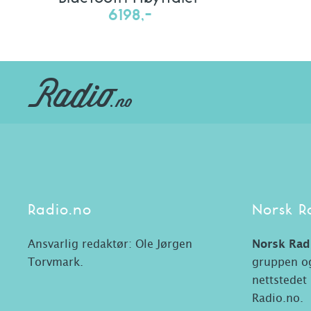
6198,-
Radio.no
Norsk R
Ansvarlig redaktør: Ole Jørgen
Norsk Rad
Torvmark.
gruppen og
nettstedet
Radio.no.