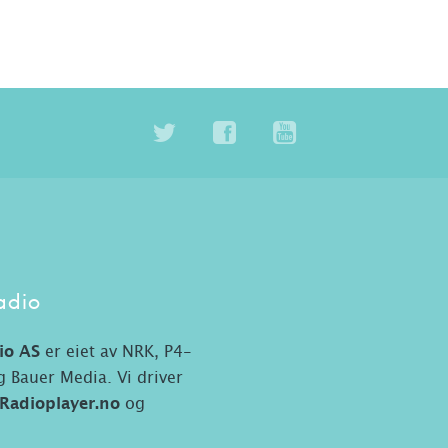
adio
io AS
er eiet av NRK, P4-
 Bauer Media. Vi driver
Radioplayer.no
og