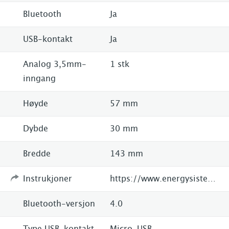
Bluetooth
Ja
USB-kontakt
Ja
Analog 3,5mm-
1 stk
inngang
Høyde
57 mm
Dybde
30 mm
Bredde
143 mm
Instrukjoner
https://www.energysistem.com/es/products/music_box/serie_music_box/42670-energy_music_box_b2_bluetooth_coral/?PROMO=&AF=090730
Bluetooth-versjon
4.0
Type USB-kontakt
Micro-USB