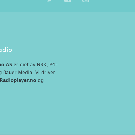
adio
io AS
er eiet av NRK, P4-
 Bauer Media. Vi driver
Radioplayer.no
og