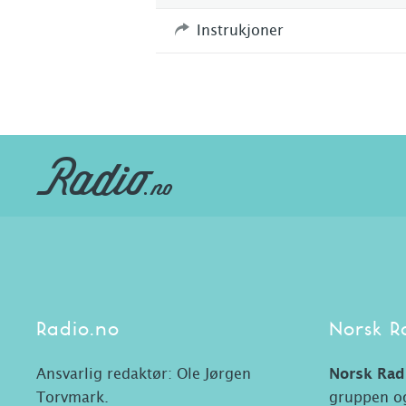
Instrukjoner
Radio.no
Norsk R
Ansvarlig redaktør: Ole Jørgen
Norsk Rad
Torvmark.
gruppen og