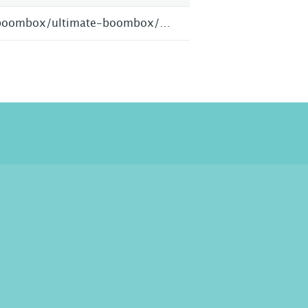
www.groov-e.co.uk/products/boombox/ultimate-boombox/portable-cd-cassette-usb-player-with-dab/fm-radio-bluetooth-black