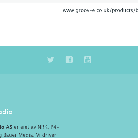
adio
io AS
er eiet av NRK, P4-
 Bauer Media. Vi driver