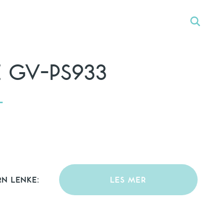
 GV-PS933
-
RN LENKE:
LES MER