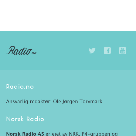
Radio.no
Ansvarlig redaktør: Ole Jørgen Torvmark.
Norsk Radio
Norsk Radio AS
er eiet av NRK, P4-gruppen og