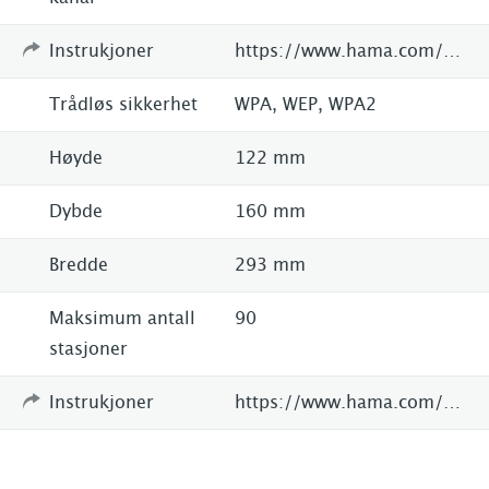
Instrukjoner
https://www.hama.com/00054824/hama-digitalradio-dir3110-internetradio-dab+-fm-app-steuerung
Trådløs sikkerhet
WPA, WEP, WPA2
Høyde
122 mm
Dybde
160 mm
Bredde
293 mm
Maksimum antall
90
stasjoner
Instrukjoner
https://www.hama.com/webresources/article-documents/00054/man/00054824man_en.pdf