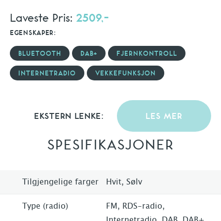
Laveste Pris:
2509,-
EGENSKAPER:
BLUETOOTH
DAB+
FJERNKONTROLL
INTERNETRADIO
VEKKEFUNKSJON
EKSTERN LENKE:
LES MER
SPESIFIKASJONER
Tilgjengelige farger
Hvit, Sølv
Type (radio)
FM, RDS-radio,
Internetradio, DAB, DAB+