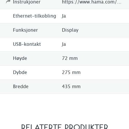
Instrukjoner
https://www.hama.com/00054821/hama-dit2000-digital-hi-fi-tuner-fm-dab-dab+-internet-radio
Ethernet-tilkobling
Ja
Funksjoner
Display
USB-kontakt
Ja
Høyde
72 mm
Dybde
275 mm
Bredde
435 mm
RELATERTE PRODUKTER