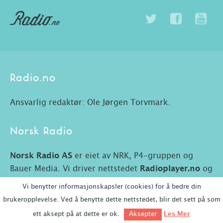
Radio.no
Ansvarlig redaktør: Ole Jørgen Torvmark.
Norsk Radio
Norsk Radio AS
er eiet av NRK, P4-gruppen og
Bauer Media. Vi driver nettstedet
Radioplayer.no
og
Radio.no.
Vi benytter informasjonskapsler (cookies) for å bedre din
brukeropplevelse. Ved å benytte dette nettstedet, blir det sett på som
ett aksept på at dette er ok.
Les Mer
Aksepter