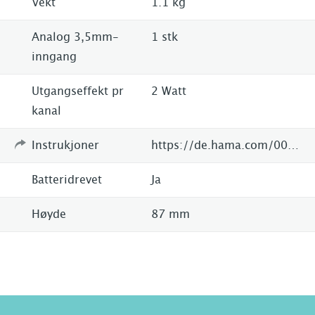
Vekt
1.1 kg
Analog 3,5mm-
1 stk
inngang
Utgangseffekt pr
2 Watt
kanal
Instrukjoner
https://de.hama.com/00054815/hama-ir320-internet-radio-white-
Batteridrevet
Ja
Høyde
87 mm