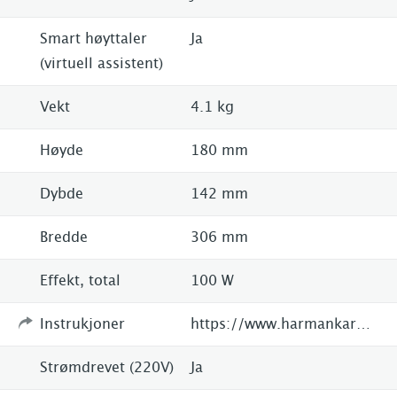
Smart høyttaler
Ja
(virtuell assistent)
Vekt
4.1 kg
Høyde
180 mm
Dybde
142 mm
Bredde
306 mm
Effekt, total
100 W
Instrukjoner
https://www.harmankardon.co.uk/wifi-speakers/CITATION+300.html?cgid=wifi-speakers&dwvar_CITATION%20300_color=Black-EMEA-Current
Strømdrevet (220V)
Ja