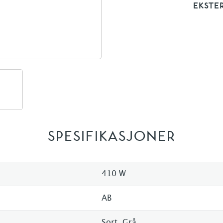
EKSTE
SPESIFIKASJONER
410 W
AB
Sort, Grå