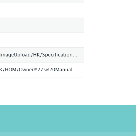
http://www.referenceaudio.se/ImageUpload/HK/Specification%20Sheet%20-%20HK%20980%20(English).pdf
http://manuals.harman.com/HK/HOM/Owner%27s%20Manual/om_hk_980_swedish.pdf