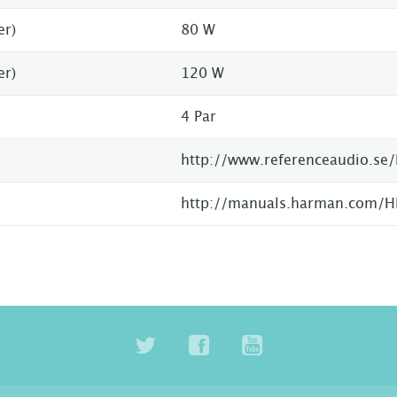
er)
80 W
er)
120 W
4 Par