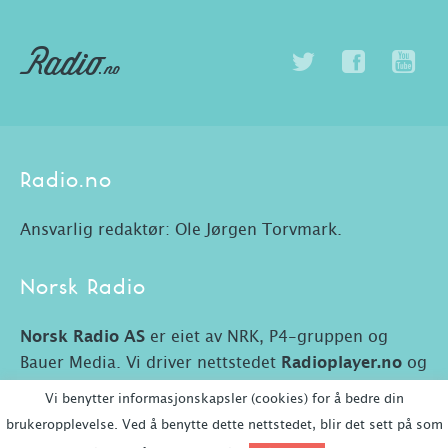
Radio.no
Ansvarlig redaktør: Ole Jørgen Torvmark.
Norsk Radio
Norsk Radio AS
er eiet av NRK, P4-gruppen og
Bauer Media. Vi driver nettstedet
Radioplayer.no
og
Radio.no.
Vi benytter informasjonskapsler (cookies) for å bedre din
brukeropplevelse. Ved å benytte dette nettstedet, blir det sett på som