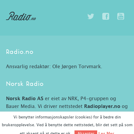
Radio.no
Ansvarlig redaktør: Ole Jørgen Torvmark.
Norsk Radio
Norsk Radio AS
er eiet av NRK, P4-gruppen og
Bauer Media. Vi driver nettstedet
Radioplayer.no
og
Radio.no.
Vi benytter informasjonskapsler (cookies) for å bedre din
brukeropplevelse. Ved å benytte dette nettstedet, blir det sett på som
ett aksept på at dette er ok.
Les Mer
Aksepter