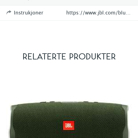
Instrukjoner
https://www.jbl.com/bluetooth-speakers/JBL+Flip+4.html?dwvar_JBL%20Flip%204_color=Black
RELATERTE PRODUKTER