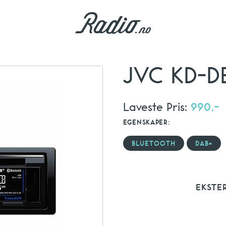
JVC KD-D
Laveste Pris:
990,-
EGENSKAPER:
BLUETOOTH
DAB+
EKSTE