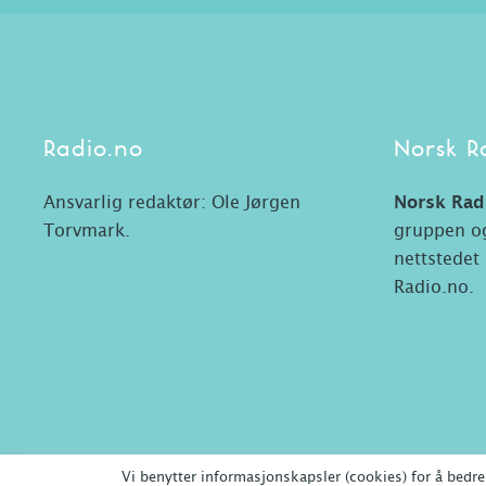
Radio.no
Norsk R
Ansvarlig redaktør: Ole Jørgen
Norsk Rad
Torvmark.
gruppen og
nettstedet
Radio.no.
Vi benytter informasjonskapsler (cookies) for å bedre 