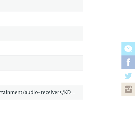
http://eu.jvc.com/mobile-entertainment/audio-receivers/KD-DB98BT/