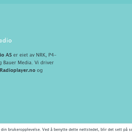
adio
io AS
er eiet av NRK, P4-
 Bauer Media. Vi driver
Radioplayer.no
og
din brukeropplevelse. Ved å benytte dette nettstedet, blir det sett på s