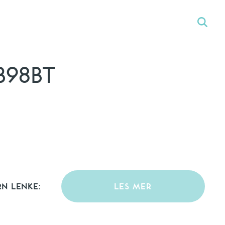
B98BT
RN LENKE:
LES MER