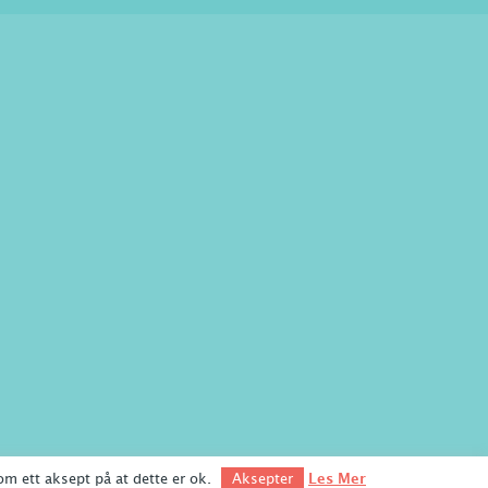
om ett aksept på at dette er ok.
Les Mer
Aksepter