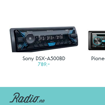
Sony DSX-A500BD
Pion
789,-