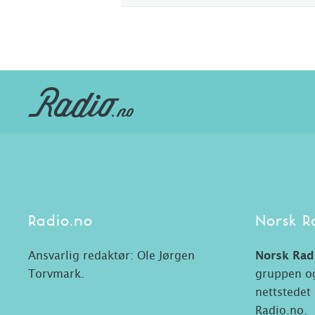
Radio.no
Norsk R
Ansvarlig redaktør: Ole Jørgen
Norsk Rad
Torvmark.
gruppen og
nettstedet
Radio.no.