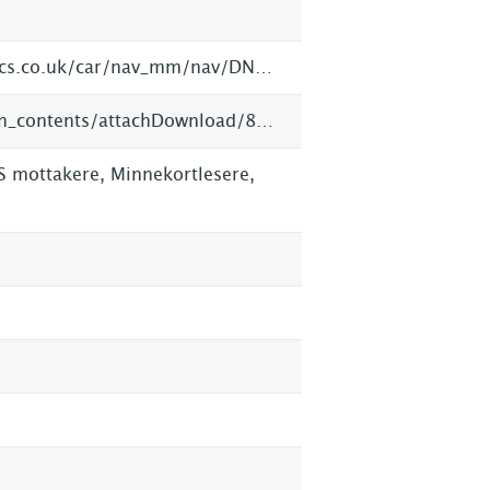
http://www.kenwood-electronics.co.uk/car/nav_mm/nav/DNX4150DAB/?view=
http://manual.kenwood.com/en_contents/attachDownload/82693
 mottakere, Minnekortlesere,