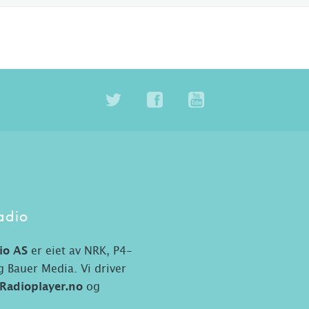
adio
io AS
er eiet av NRK, P4-
 Bauer Media. Vi driver
Radioplayer.no
og