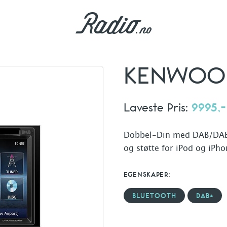
KENWOOD
Laveste Pris:
9995,-
Dobbel-Din med DAB/DAB+
og støtte for iPod og iPho
EGENSKAPER:
BLUETOOTH
DAB+