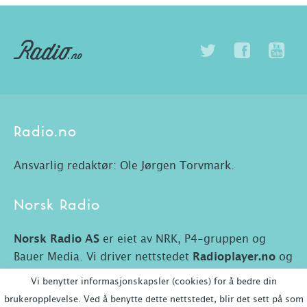
Radio.no
Ansvarlig redaktør: Ole Jørgen Torvmark.
Norsk Radio
Norsk Radio AS
er eiet av NRK, P4-gruppen og
Bauer Media. Vi driver nettstedet
Radioplayer.no
og
Radio.no.
Vi benytter informasjonskapsler (cookies) for å bedre din
brukeropplevelse. Ved å benytte dette nettstedet, blir det sett på som