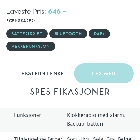
Laveste Pris:
646,-
EGENSKAPER:
BATTERIDRIFT
BLUETOOTH
DAB+
VEKKEFUNKSJON
EKSTERN LENKE:
LES MER
SPESIFIKASJONER
Funksjoner
Klokkeradio med alarm,
Backup-batteri
Tilgjengelige farger
Sort, Hvit, Sølv, Grå, Beige