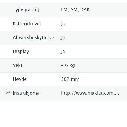
Type (radio)
FM, AM, DAB
Batteridrevet
Ja
Allværsbeskyttelse
Ja
Display
Ja
Vekt
4.6 kg
Høyde
302 mm
Instrukjoner
http://www.makita.com.au/products/lithium/lithium-ion-skins/18-volt/dmr107-jobsite-radio