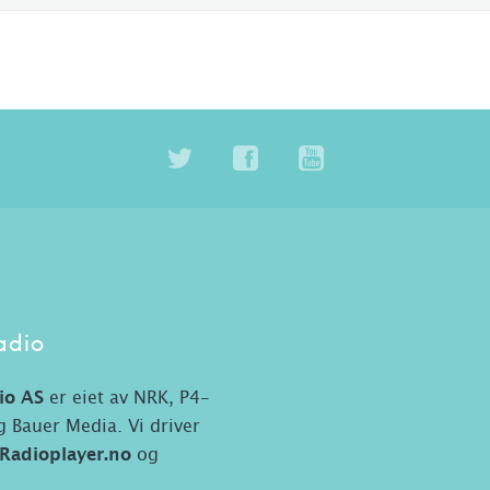
adio
io AS
er eiet av NRK, P4-
 Bauer Media. Vi driver
Radioplayer.no
og