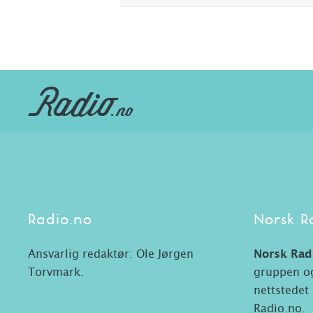
Radio.no
Norsk R
Ansvarlig redaktør: Ole Jørgen
Norsk Rad
Torvmark.
gruppen og
nettstedet
Radio.no.