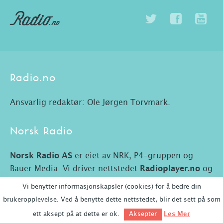
Radio.no
Ansvarlig redaktør: Ole Jørgen Torvmark.
Norsk Radio
Norsk Radio AS
er eiet av NRK, P4-gruppen og
Bauer Media. Vi driver nettstedet
Radioplayer.no
og
Radio.no.
Vi benytter informasjonskapsler (cookies) for å bedre din
brukeropplevelse. Ved å benytte dette nettstedet, blir det sett på som
ett aksept på at dette er ok.
Les Mer
Aksepter