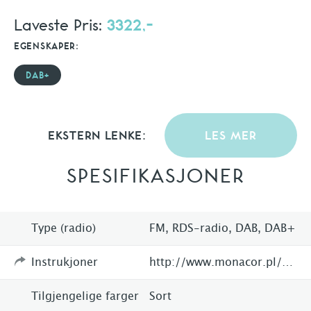
Laveste Pris:
3322,-
EGENSKAPER:
DAB+
EKSTERN LENKE:
LES MER
SPESIFIKASJONER
Type (radio)
FM, RDS-radio, DAB, DAB+
Instrukjoner
http://www.monacor.pl/product/show/9977/FM-102DAB
Tilgjengelige farger
Sort