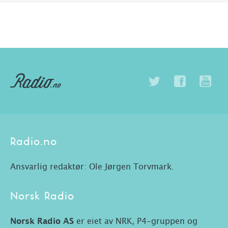
Radio.no
Ansvarlig redaktør: Ole Jørgen Torvmark.
Norsk Radio
Norsk Radio AS
er eiet av NRK, P4-gruppen og