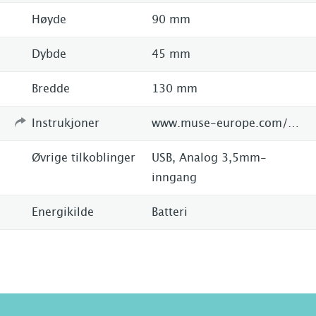
Høyde
90 mm
Dybde
45 mm
Bredde
130 mm
Instrukjoner
www.muse-europe.com/en/products/alarm-clock-radio/m-175-cr.html
Øvrige tilkoblinger
USB, Analog 3,5mm-
inngang
Energikilde
Batteri