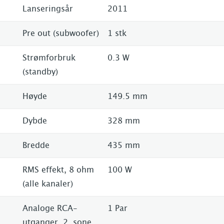
Lanseringsår
2011
Pre out (subwoofer)
1 stk
Strømforbruk
0.3 W
(standby)
Høyde
149.5 mm
Dybde
328 mm
Bredde
435 mm
RMS effekt, 8 ohm
100 W
(alle kanaler)
Analoge RCA-
1 Par
utganger, 2. sone