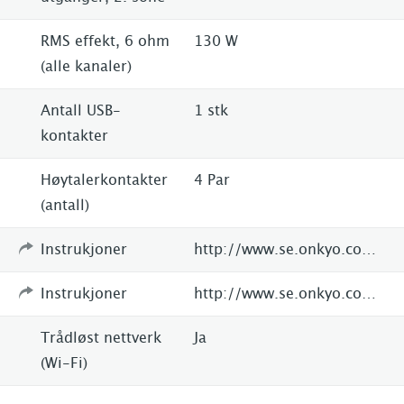
RMS effekt, 6 ohm
130 W
(alle kanaler)
Antall USB-
1 stk
kontakter
Høytalerkontakter
4 Par
(antall)
Instrukjoner
http://www.se.onkyo.com/en/products/tx-8050-43158.html
Instrukjoner
http://www.se.onkyo.com/downloads/1/4/6/2/6/Manual_TX-8050_En.pdf
Trådløst nettverk
Ja
(Wi-Fi)