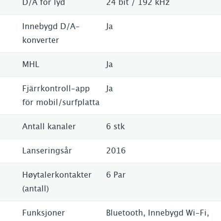
D/A for lyd
24 bit / 192 kHz
Innebygd D/A-
Ja
konverter
MHL
Ja
Fjärrkontroll-app
Ja
för mobil/surfplatta
Antall kanaler
6 stk
Lanseringsår
2016
Høytalerkontakter
6 Par
(antall)
Funksjoner
Bluetooth, Innebygd Wi-Fi,