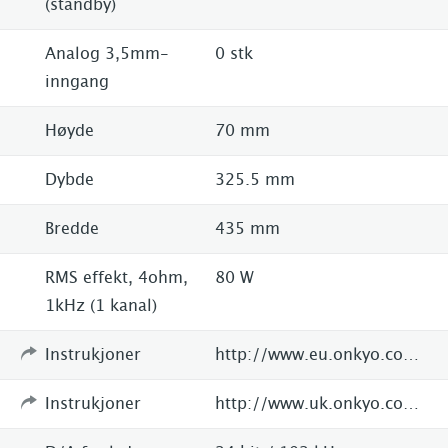
(standby)
Analog 3,5mm-
0 stk
inngang
Høyde
70 mm
Dybde
325.5 mm
Bredde
435 mm
RMS effekt, 4ohm,
80 W
1kHz (1 kanal)
Instrukjoner
http://www.eu.onkyo.com/en/products/tx-l50-133018.html
Instrukjoner
http://www.uk.onkyo.com/downloads/3/0/1/9/4/Manual_TX-L50_EnFrEsItDeNlSv.pdf