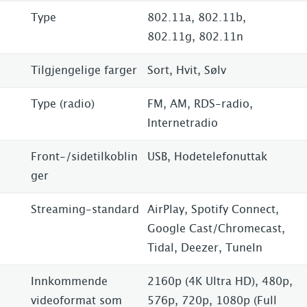
Type
802.11a, 802.11b,
802.11g, 802.11n
Tilgjengelige farger
Sort, Hvit, Sølv
Type (radio)
FM, AM, RDS-radio,
Internetradio
Front-/sidetilkoblin
USB, Hodetelefonuttak
ger
Streaming-standard
AirPlay, Spotify Connect,
Google Cast/Chromecast,
Tidal, Deezer, TuneIn
Innkommende
2160p (4K Ultra HD), 480p,
videoformat som
576p, 720p, 1080p (Full