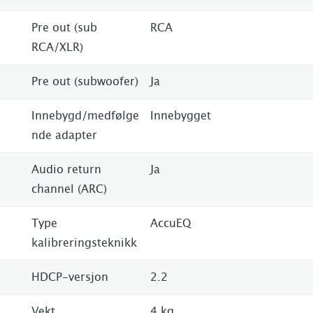
Pre out (sub
RCA
RCA/XLR)
Pre out (subwoofer)
Ja
Innebygd/medfølge
Innebygget
nde adapter
Audio return
Ja
channel (ARC)
Type
AccuEQ
kalibreringsteknikk
HDCP-versjon
2.2
Vekt
4 kg