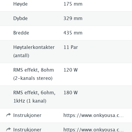
Høyde
175 mm
Dybde
329 mm
Bredde
435 mm
Høytalerkontakter
11 Par
(antall)
RMS effekt, 8ohm
120 W
(2-kanals stereo)
RMS effekt, 6ohm,
180 W
1kHz (1 kanal)
Instrukjoner
https://www.onkyousa.com/product/tx-rz50-9-2-channel-thx-certified-av-receiver/
Instrukjoner
https://www.onkyousa.com/wp-content/uploads/2021/08/SN29404020_TX-RZ50_En_20210421_web.pdf