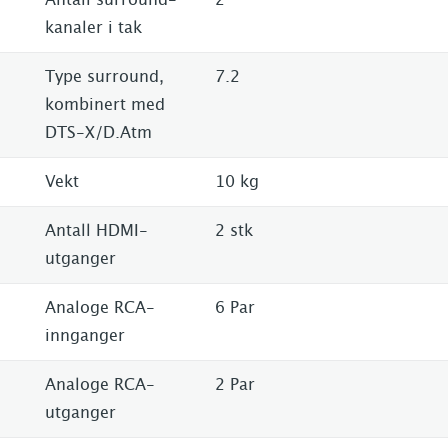
Antall surround-
2
kanaler i tak
Type surround,
7.2
kombinert med
DTS-X/D.Atm
Vekt
10 kg
Antall HDMI-
2 stk
utganger
Analoge RCA-
6 Par
innganger
Analoge RCA-
2 Par
utganger