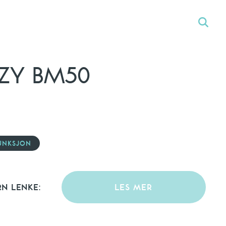
ZZY BM50
UNKSJON
RN LENKE:
LES MER