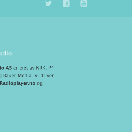
adio
io AS
er eiet av NRK, P4-
 Bauer Media. Vi driver
Radioplayer.no
og