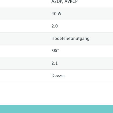
A2DP, AVRCP
40 W
2.0
Hodetelefonutgang
SBC
2.1
Deezer