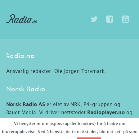
Radio.no
Ansvarlig redaktør: Ole Jørgen Torvmark.
Norsk Radio
Norsk Radio AS
er eiet av NRK, P4-gruppen og
Bauer Media. Vi driver nettstedet
Radioplayer.no
og
Radio.no.
Vi benytter informasjonskapsler (cookies) for å bedre din
brukeropplevelse. Ved å benytte dette nettstedet, blir det sett på som