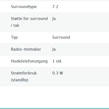
Surroundtype
7.2
Støtte for surround
Ja
i tak
Typ
Surround
Radio-mottaker
Ja
Hodetelefonutgang
1 stk
Strømforbruk
0.3 W
(standby)