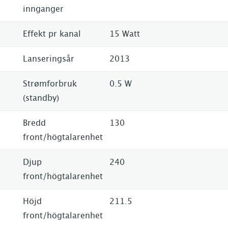
innganger
Effekt pr kanal
15 Watt
Lanseringsår
2013
Strømforbruk
0.5 W
(standby)
Bredd
130
front/högtalarenhet
Djup
240
front/högtalarenhet
Höjd
211.5
front/högtalarenhet