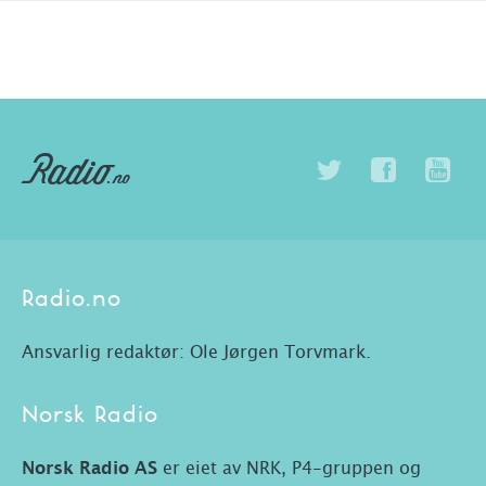
Radio.no
Ansvarlig redaktør: Ole Jørgen Torvmark.
Norsk Radio
Norsk Radio AS
er eiet av NRK, P4-gruppen og