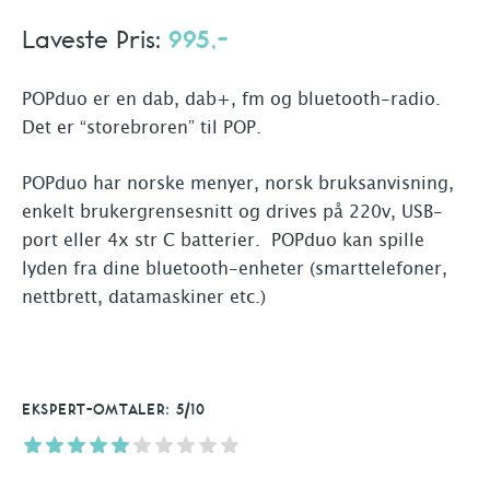
Laveste Pris:
995,-
POPduo er en dab, dab+, fm og bluetooth-radio.
Det er “storebroren” til POP.
POPduo har norske menyer, norsk bruksanvisning,
enkelt brukergrensesnitt og drives på 220v, USB-
port eller 4x str C batterier. POPduo kan spille
lyden fra dine bluetooth-enheter (smarttelefoner,
nettbrett, datamaskiner etc.)
EKSPERT-OMTALER: 5/10