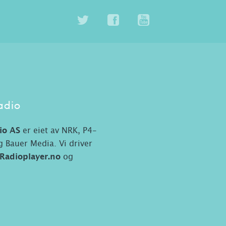
adio
io AS
er eiet av NRK, P4-
 Bauer Media. Vi driver
Radioplayer.no
og