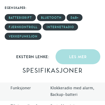
EGENSKAPER:
BATTERIDRIFT
BLUETOOTH
DAB+
FJERNKONTROLL
INTERNETRADIO
VEKKEFUNKSJON
EKSTERN LENKE:
LES MER
SPESIFIKASJONER
Funksjoner
Klokkeradio med alarm,
Backup-batteri