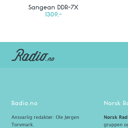
Sangean DDR-7X
1309,-
Radio.no
Norsk R
Ansvarlig redaktør: Ole Jørgen
Norsk Rad
Torvmark.
gruppen og