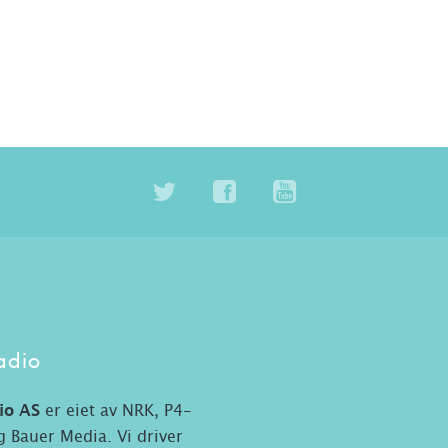
adio
io AS
er eiet av NRK, P4-
 Bauer Media. Vi driver