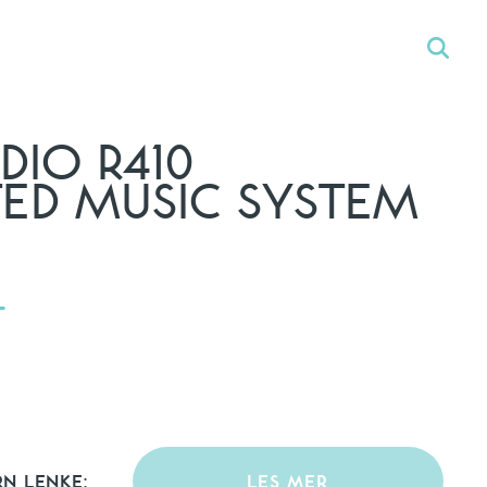
DIO R410
TED MUSIC SYSTEM
-
RN LENKE:
LES MER