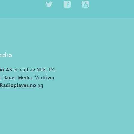
adio
io AS
er eiet av NRK, P4-
 Bauer Media. Vi driver
Radioplayer.no
og