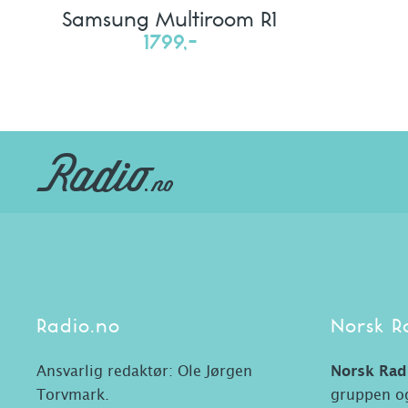
Samsung Multiroom R1
1799,-
Radio.no
Norsk R
Ansvarlig redaktør: Ole Jørgen
Norsk Rad
Torvmark.
gruppen og