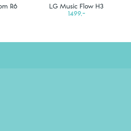
om R6
LG Music Flow H3
1499,-