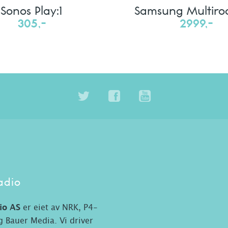
Sonos Play:1
Samsung Multiro
305,-
2999,-
adio
io AS
er eiet av NRK, P4-
 Bauer Media. Vi driver