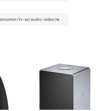
http://www.samsung.com/se/consumer/tv-av/audio-video/wireless-audio/WAM1400/XE