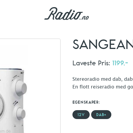
SANGEAN 
Laveste Pris:
1199,-
Stereoradio med dab, dab
En flott reiseradio med g
EGENSKAPER:
12V
DAB+