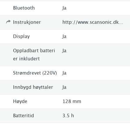
Bluetooth
Ja
Instrukjoner
http://www.scansonic.dk/products/portable-radios.409/pa4600-portable-fmdab-radio.7000
Display
Ja
Oppladbart batteri
Ja
er inkludert
Strømdrevet (220V)
Ja
Innbygd høyttaler
Ja
Høyde
128 mm
Batteritid
3.5 h