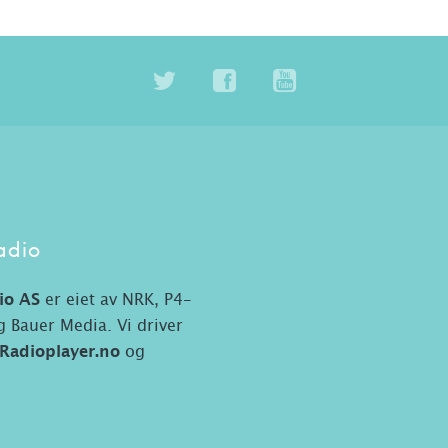
adio
io AS
er eiet av NRK, P4-
 Bauer Media. Vi driver
Radioplayer.no
og