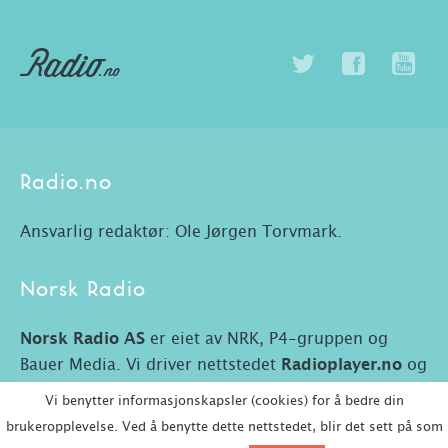
Radio.no
Ansvarlig redaktør: Ole Jørgen Torvmark.
Norsk Radio
Norsk Radio AS
er eiet av NRK, P4-gruppen og
Bauer Media. Vi driver nettstedet
Radioplayer.no
og
Radio.no.
Vi benytter informasjonskapsler (cookies) for å bedre din
brukeropplevelse. Ved å benytte dette nettstedet, blir det sett på som