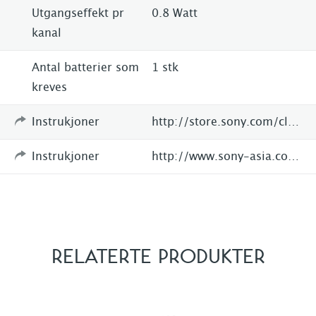
Utgangseffekt pr
0.8 Watt
kanal
Antal batterier som
1 stk
kreves
Instrukjoner
http://store.sony.com/clock-radio-for-ipod-zid27-ICFC11IP/BLK/cat-27-catid-All-iPod-Clocks-Speaker-Docks
Instrukjoner
http://www.sony-asia.com/product/icf-c11ip
RELATERTE PRODUKTER