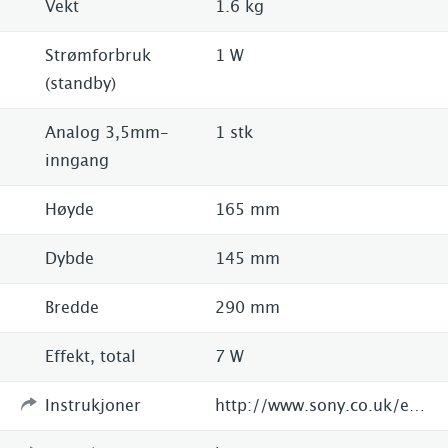
Vekt
1.6 kg
Strømforbruk
1 W
(standby)
Analog 3,5mm-
1 stk
inngang
Høyde
165 mm
Dybde
145 mm
Bredde
290 mm
Effekt, total
7 W
Instrukjoner
http://www.sony.co.uk/electronics/clock-radios/xdr-ds16ipn