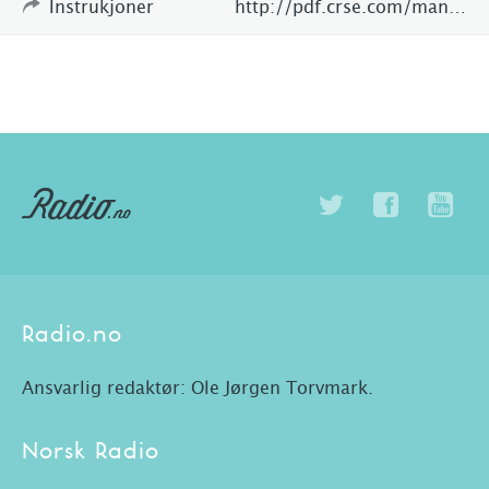
Instrukjoner
http://pdf.crse.com/manuals/4461409121.pdf
Radio.no
Ansvarlig redaktør: Ole Jørgen Torvmark.
Norsk Radio