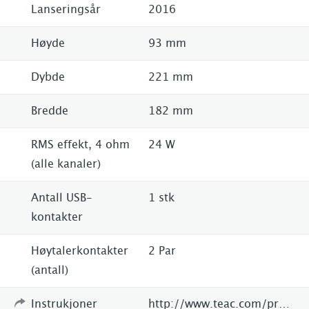
Lanseringsår
2016
Høyde
93 mm
Dybde
221 mm
Bredde
182 mm
RMS effekt, 4 ohm
24 W
(alle kanaler)
Antall USB-
1 stk
kontakter
Høytalerkontakter
2 Par
(antall)
Instrukjoner
http://www.teac.com/product/cr-h101/