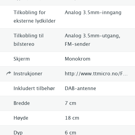
Tilkobling for
Analog 3.5mm-inngang
eksterne lydkilder
Tilkobling til
Analog 3.5mm-utgang,
bilstereo
FM-sender
Skjerm
Monokrom
Instrukjoner
http://www.ttmicro.no/Forside/Radio/DAB/DAB-plus--adapter/Tiny-Audio1/Tiny-Audio-C2-Tiny-Audio-DAB-DAB-adapter-til-bil100496-p0000000885
Inkludert tilbehør
DAB-antenne
Bredde
7 cm
Høyde
18 cm
Dyp
6 cm