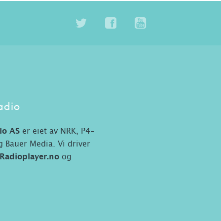
adio
io AS
er eiet av NRK, P4-
 Bauer Media. Vi driver
Radioplayer.no
og