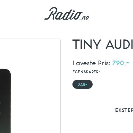
TINY AUD
Laveste Pris:
790,-
EGENSKAPER:
DAB+
EKSTE