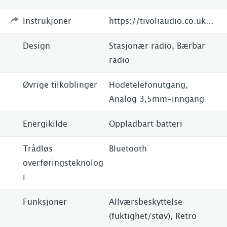
Instrukjoner
https://tivoliaudio.co.uk/pal-bluetooth-am-fm-portable-radio.html
Design
Stasjonær radio, Bærbar
radio
Øvrige tilkoblinger
Hodetelefonutgang,
Analog 3,5mm-inngang
Energikilde
Oppladbart batteri
Trådløs
Bluetooth
overføringsteknolog
i
Funksjoner
Allværsbeskyttelse
(fuktighet/støv), Retro