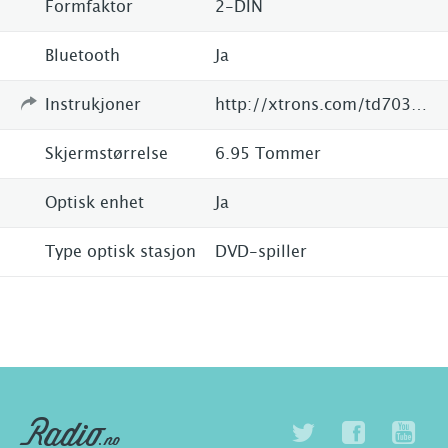
Formfaktor
2-DIN
Bluetooth
Ja
Instrukjoner
http://xtrons.com/td703a-6-95-android-5-1-lollipop-quad-core-64-bit-operating-system-two-din-car-stereo-without-dvd.html
Skjermstørrelse
6.95 Tommer
Optisk enhet
Ja
Type optisk stasjon
DVD-spiller