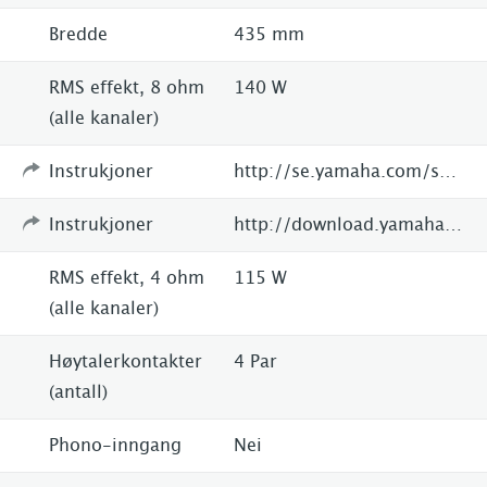
Bredde
435 mm
RMS effekt, 8 ohm
140 W
(alle kanaler)
Instrukjoner
http://se.yamaha.com/sv/products/audio-visual/hifi-components/stereo-receivers/r-s202d/?mode=model
Instrukjoner
http://download.yamaha.com/api/asset/file/?language=sv&site=se.yamaha.com&asset_id=67055
RMS effekt, 4 ohm
115 W
(alle kanaler)
Høytalerkontakter
4 Par
(antall)
Phono-inngang
Nei