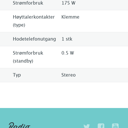
Strømforbruk
175 W
Høyttalerkontakter
Klemme
(type)
Hodetelefonutgang
1 stk
Strømforbruk
0.5 W
(standby)
Typ
Stereo